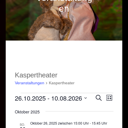
en
Kaspertheater
Veranstaltungen
Kaspertheater
Veranstaltungen
26.10.2025
 - 
10.08.2026
Veranstal
Verans
Suche
Liste
Ansich
Suche
Datum
Oktober 2025
Naviga
und
wählen.
Ansichten
Oktober 26, 2025 zwischen 15:00 Uhr
-
15:45 Uhr
SO.