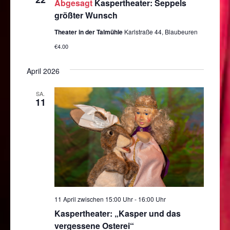
Abgesagt
Kaspertheater: Seppels
größter Wunsch
Theater in der Talmühle
Karlstraße 44, Blaubeuren
€4.00
April 2026
SA.
11
11 April zwischen 15:00 Uhr
-
16:00 Uhr
Kaspertheater: „Kasper und das
vergessene Osterei“