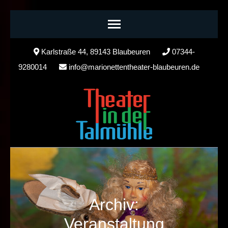
Skip
Karlstraße 44, 89143 Blaubeuren
07344-
to
9280014
info@marionettentheater-blaubeuren.de
content
(Press
Enter)
Archiv:
Veranstaltung