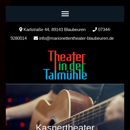
Skip
Karlstraße 44, 89143 Blaubeuren
07344-
to
9280014
info@marionettentheater-blaubeuren.de
content
(Press
Enter)
Kaspertheater