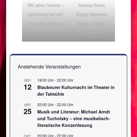
200 Jahre Fontane –
Barbara Rinker,
die Aktiven vor und
Brigitte Neumann-
hinter den Kulissen
Sigloch, Dagmar
Stemann
Anstehende Veranstaltungen
18:00 Uhr
-
22:00 Uhr
SEP.
12
Blaubeurer Kulturnacht im Theater in
der Talmühle
20:00 Uhr
-
22:00 Uhr
SEP.
25
Musik und Literatur: Michael Arndt
und Tucholsky – eine musikalisch-
literarische Konzertlesung
20:00 Uhr
-
22:00 Uhr
OKT.