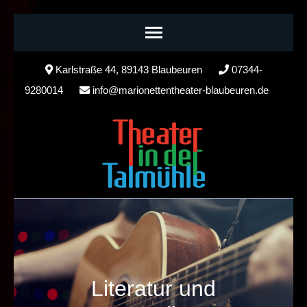
Skip
Karlstraße 44, 89143 Blaubeuren
07344-
to
9280014
info@marionettentheater-blaubeuren.de
content
(Press
Enter)
Literatur und