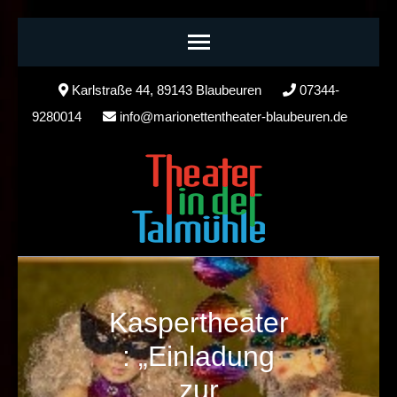
Skip
Karlstraße 44, 89143 Blaubeuren
07344-
to
9280014
info@marionettentheater-blaubeuren.de
content
(Press
Enter)
Kaspertheater
: „Einladung
zur