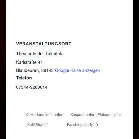
VERANSTALTUNGSORT
Theater in der Talmühle
Karlstraße 44
Blaubeuren
,
89143
Google Karte anzeigen
Telefon
07344-9280014
Marionettentheater:
Kaspertheater: „Einladung zur
„Kalif Storch“
Faschingsparty“