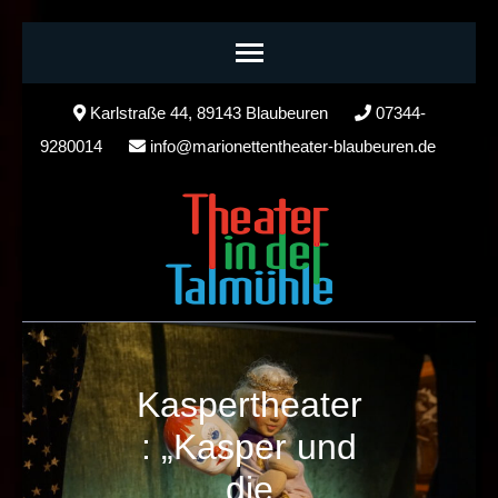
Skip
Karlstraße 44, 89143 Blaubeuren
07344-
to
9280014
info@marionettentheater-blaubeuren.de
content
(Press
Enter)
Kaspertheater
: „Kasper und
die