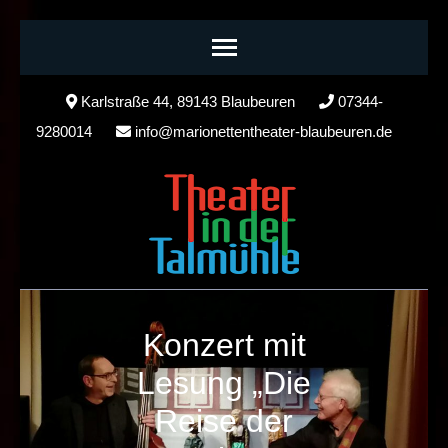
Skip
Karlstraße 44, 89143 Blaubeuren
07344-
to
9280014
info@marionettentheater-blaubeuren.de
content
(Press
Enter)
Konzert mit
Lesung „Die
Reise der