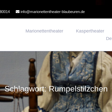
80014
info@marionettentheater-blaubeuren.de
Marionettentheater
Kaspertheater
De
Schlagwort:
Rumpelstilzchen