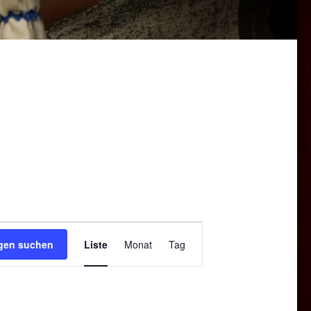
Veranstaltung
ngen suchen
Liste
Monat
Tag
Ansichten-
Navigation