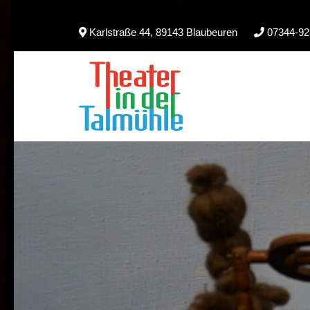
Skip
Karlstraße 44, 89143 Blaubeuren
07344-92
to
content
(Press
Enter)