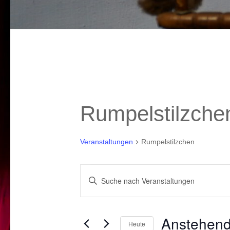
Rumpelstilzche
Veranstaltungen
Rumpelstilzchen
Veranstaltungen
Veranstaltungen
Bitte
Suche
Schlüsselwort
und
eingeben.
Anstehen
Heute
Suche