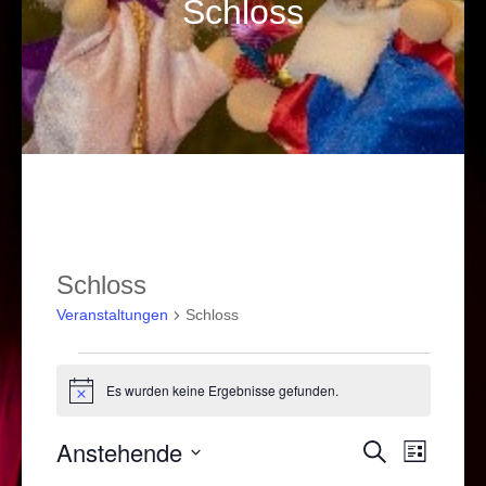
Schloss
Schloss
Veranstaltungen
Schloss
Veranstaltungen
Es wurden keine Ergebnisse gefunden.
Hinweis
Anstehende
Veranstal
Verans
Suche
Liste
Ansich
Suche
Datum