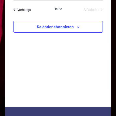
Naviga
und
wählen.
Heute
Nächste
Veranstaltungen
Vorherige
Ansichten
Veranstaltun
Navigatio
Kalender abonnieren