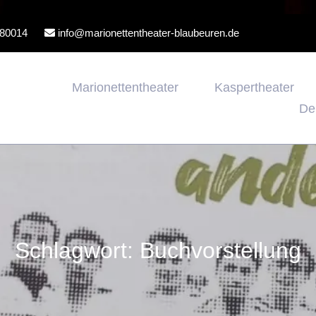
80014
info@marionettentheater-blaubeuren.de
Marionettentheater
Kaspertheater
De
Schlagwort:
Buchvorstellung