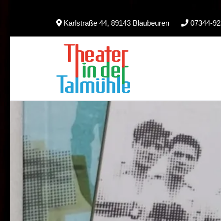
Skip
Karlstraße 44, 89143 Blaubeuren
07344-92
to
content
(Press
Enter)