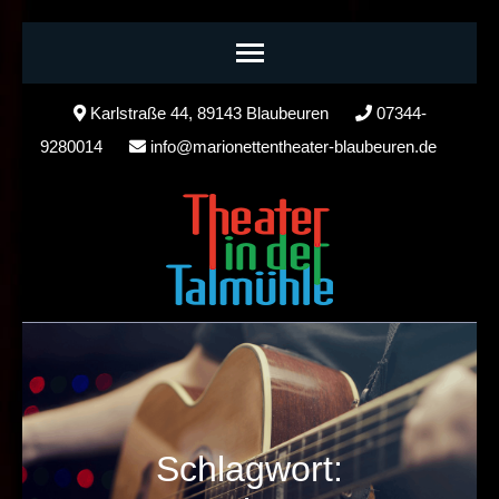
Skip
Karlstraße 44, 89143 Blaubeuren
07344-
to
9280014
info@marionettentheater-blaubeuren.de
content
(Press
Enter)
Schlagwort: