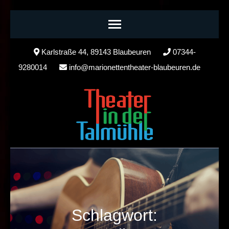
Skip
Karlstraße 44, 89143 Blaubeuren
07344-
to
9280014
info@marionettentheater-blaubeuren.de
content
(Press
Enter)
Schlagwort: