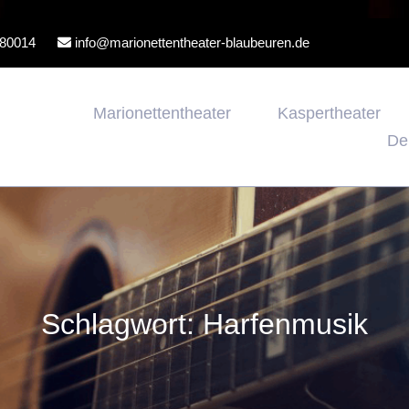
80014
info@marionettentheater-blaubeuren.de
Marionettentheater
Kaspertheater
De
Schlagwort:
Harfenmusik