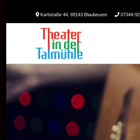
Skip
Karlstraße 44, 89143 Blaubeuren
07344-92
to
content
(Press
Enter)