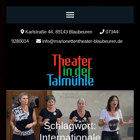
Skip
Karlstraße 44, 89143 Blaubeuren
07344-
to
9280014
info@marionettentheater-blaubeuren.de
content
(Press
Enter)
Schlagwort:
Internationale