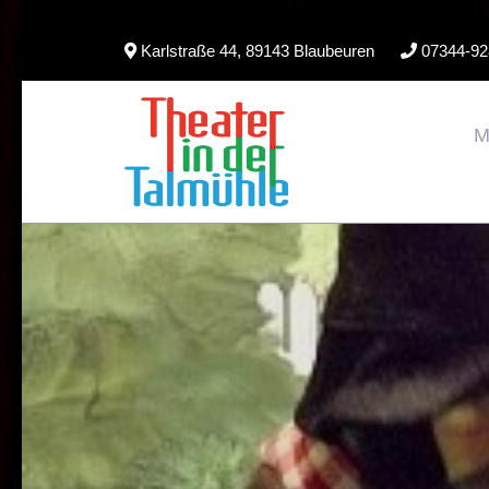
Skip
Karlstraße 44, 89143 Blaubeuren
07344-92
to
content
M
(Press
Enter)