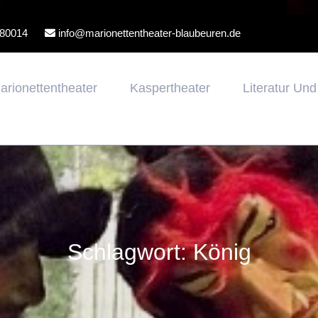
80014
info@marionettentheater-blaubeuren.de
arionettentheater
Kaspertheater
Literatur Un
Schlagwort:
König