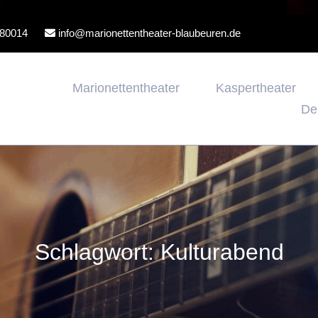
80014
info@marionettentheater-blaubeuren.de
Marionettentheater
Kaspertheater
De
Schlagwort:
Kulturabend