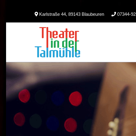
Skip
Karlstraße 44, 89143 Blaubeuren
07344-92
to
content
(Press
Enter)