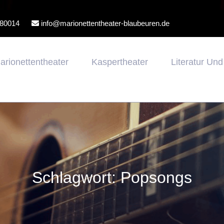
80014
info@marionettentheater-blaubeuren.de
arionettentheater
Kaspertheater
Literatur Un
Schlagwort:
Popsongs