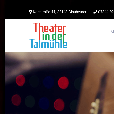
Skip
Karlstraße 44, 89143 Blaubeuren
07344-92
to
content
M
(Press
Enter)