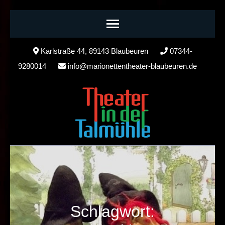
Skip
Karlstraße 44, 89143 Blaubeuren
07344-
to
9280014
info@marionettentheater-blaubeuren.de
content
(Press
Enter)
Schlagwort: