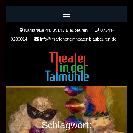
Skip
Karlstraße 44, 89143 Blaubeuren
07344-
to
9280014
info@marionettentheater-blaubeuren.de
content
(Press
Enter)
Schlagwort: