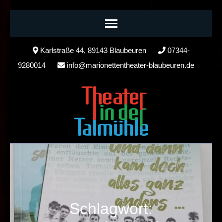
Skip
Karlstraße 44, 89143 Blaubeuren
07344-
to
9280014
info@marionettentheater-blaubeuren.de
content
(Press
Enter)
Schlagwort: