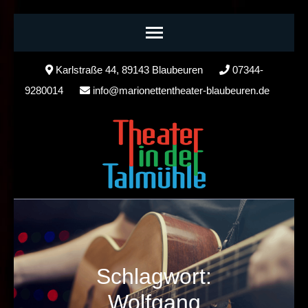
Skip
Karlstraße 44, 89143 Blaubeuren
07344-
to
9280014
info@marionettentheater-blaubeuren.de
content
(Press
Enter)
Schlagwort:
Wolfgang