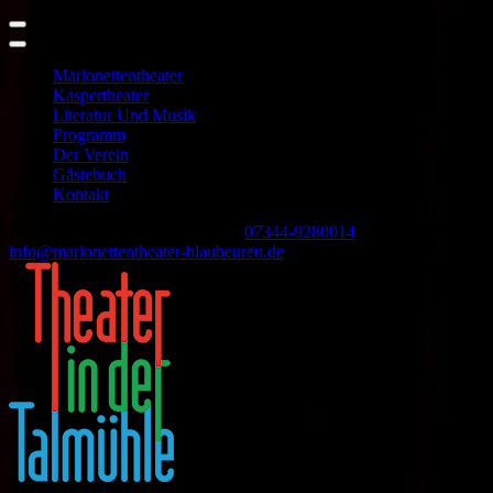
Marionettentheater
Kaspertheater
Literatur Und Musik
Programm
Der Verein
Gästebuch
Kontakt
Skip
Karlstraße 44, 89143 Blaubeuren
07344-9280014
to
info@marionettentheater-blaubeuren.de
content
(Press
Enter)