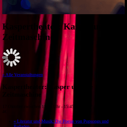
Kaspertheater: Kasper und die
Zeitmaschine
« Alle Veranstaltungen
Kaspertheater: Kasper und die
Zeitmaschine
17 Oktober zwischen 15:00 Uhr
-
15:45 Uhr
4€
«
Literatur und Musik: Die Poesie von Popsongs und
Balladen