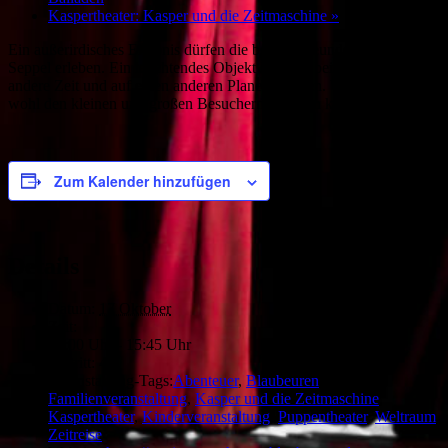
Kaspertheater: Kasper und die Zeitmaschine
»
Ein außerirdisches Erlebnis dürfen die beiden Freunde Kasper und
Seppel erleben. Ein leuchtendes Objekt lässt die beiden in eine
andere Zeit und auf einen anderen Planeten reisen. Was werden sie
wohl den kleinen und großen Besuchern erzählen können.
Zum Kalender hinzufügen
Details
Datum:
17 Oktober
Zeit:
15:00 Uhr - 15:45 Uhr
Eintritt:
4€
Veranstaltung-Tags:
Abenteuer
,
Blaubeuren
,
Familienveranstaltung
,
Kasper und die Zeitmaschine
,
Kaspertheater
,
Kinderveranstaltung
,
Puppentheater
,
Weltraum
,
Zeitreise