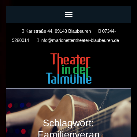
Skip
Karlstraße 44, 89143 Blaubeuren
07344-
to
9280014
info@marionettentheater-blaubeuren.de
content
(Press
Enter)
Schlagwort:
Familienveran