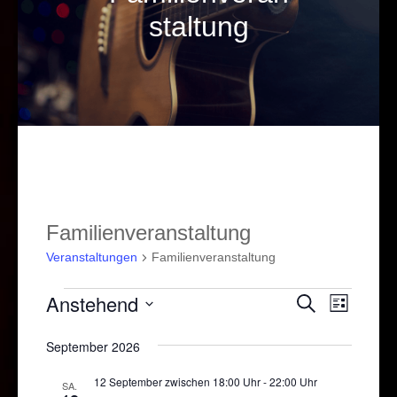
staltung
Familienveranstaltung
Veranstaltungen
Familienveranstaltung
Veranstaltungen
Anstehend
Veranstal
Verans
Suche
Liste
Ansich
Suche
Datum
September 2026
Naviga
und
wählen.
Ansichten
12 September zwischen 18:00 Uhr
-
22:00 Uhr
SA.