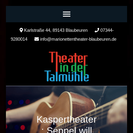
Skip
Karlstraße 44, 89143 Blaubeuren
07344-
to
9280014
info@marionettentheater-blaubeuren.de
content
(Press
Enter)
Kaspertheater
: Seppel will