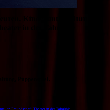
beuren, Kinderunterhaltung,
heater in der Talmühle
ltung, Puppenspiel,
nteuer, Freundschaft, Theater in der Talmühle