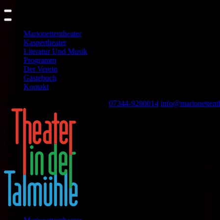
Marionettentheater
Kaspertheater
Literatur Und Musik
Programm
Der Verein
Gästebuch
Kontakt
Skip
Karlstraße 44, 89143 Blaubeuren
07344-9280014
info@marionettent
to
content
(Press
Enter)