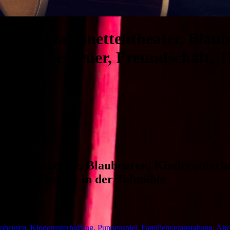
eunde, Marionettentheater, Blau
tung, Abenteuer, Freundschaft, T
ionettentheater, Blaubeuren, Kinderunterha
schaft, Theater in der Talmühle
ubeuren, Kinderunterhaltung, Puppenspiel, Familienveranstaltung, Abe