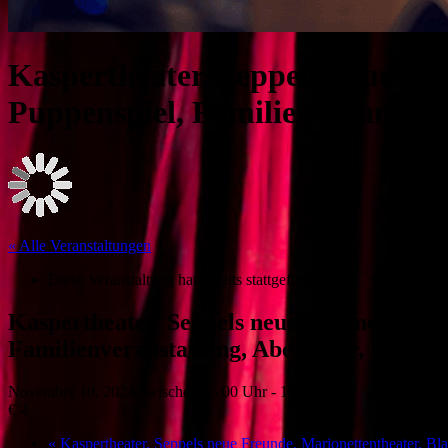
Kaspertheater, Seppels neue Fr
Puppenspiel, Familienveranstal
« Alle Veranstaltungen
Diese Veranstaltung hat bereits stattgefunden.
Kaspertheater, Seppels neue Freunde, Mar
Familienveranstaltung, Abenteuer, Freund
November 10, 2024 zwischen 15:00 Uhr
-
15:30 Uhr
€ 4
«
Kaspertheater, Seppels neue Freunde, Marionettentheater, Bla