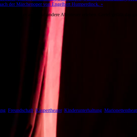
el nach der Märchenoper von Engelbert Humperdinck.
»
unden will er auch mal andere Abenteuer erleben. Gretel gefällt das gar 
ung
,
Freundschaft
,
Kaspertheater
,
Kinderunterhaltung
,
Marionettentheat