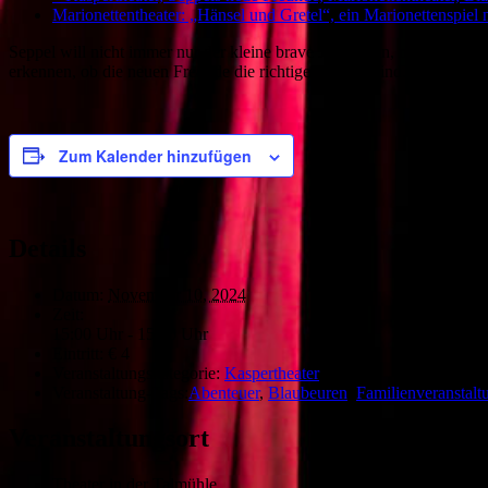
Marionettentheater: „Hänsel und Gretel“, ein Marionettenspi
Seppel will nicht immer nur der kleine brave Junge sein, mit neuen Fre
erkennen, ob die neuen Freunde die richtigen für ihn sind.
Zum Kalender hinzufügen
Details
Datum:
November 10, 2024
Zeit:
15:00 Uhr - 15:30 Uhr
Eintritt:
€ 4
Veranstaltungskategorie:
Kaspertheater
Veranstaltung-Tags:
Abenteuer
,
Blaubeuren
,
Familienveranstalt
Veranstaltungsort
Theater in der Talmühle