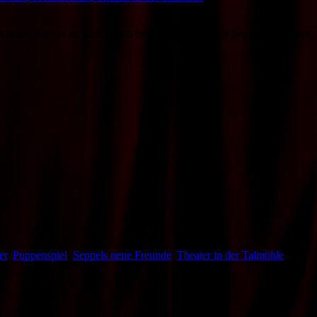
nicht. Kasper ist auch gleich bereit zu helfen, aber Seppel soll selber
er
,
Puppenspiel
,
Seppels neue Freunde
,
Theater in der Talmühle