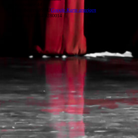
Karlstraße 44
Blaubeuren
,
89143
Google Karte anzeigen
Telefon
07344-9280014