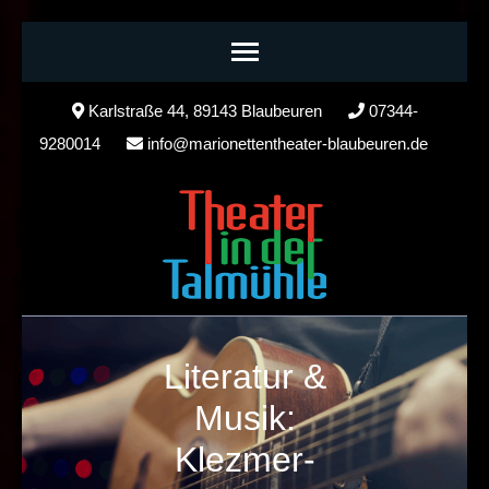
Skip
Karlstraße 44, 89143 Blaubeuren
07344-
to
9280014
info@marionettentheater-blaubeuren.de
content
(Press
Enter)
Literatur &
Musik:
Klezmer-