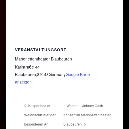
VERANSTALTUNGSORT
Marionettentheater Blaubeuren
Karlstraße 44
Blaubeuren
,
89143
Germany
Google Karte
anzeigen
Kaspertheater:
Wanted – Johnny Cash –
Weihnachtsfeier der
Konzert im Marionettentheater
besonderen Art
Blaubeuren