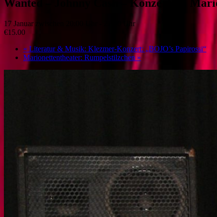
Wanted – Johnny Cash – Konzert im Mari
17 Januar zwischen 20:00 Uhr
-
21:00 Uhr
€15.00
«
Literatur & Musik: Klezmer-Konzert: „BOJO’s Papirossi“
Marionettentheater: Rumpelstilzchen
»