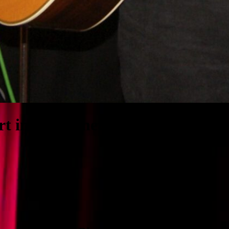
t im Marionettentheater Blaub