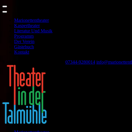
Marionettentheater
Kaspertheater
Literatur Und Musik
Programm
Der Verein
Gästebuch
Kontakt
Skip
Karlstraße 44, 89143 Blaubeuren
07344-9280014
info@marionettent
to
content
(Press
Enter)