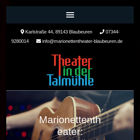
Skip
Karlstraße 44, 89143 Blaubeuren
07344-
to
9280014
info@marionettentheater-blaubeuren.de
content
(Press
Enter)
Marionettenth
eater: