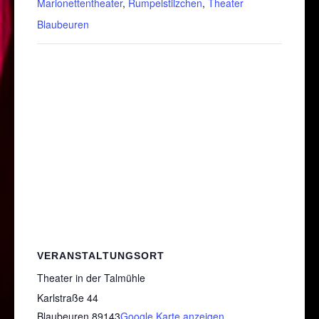
Marionettentheater
,
Rumpelstilzchen
,
Theater
Blaubeuren
VERANSTALTUNGSORT
Theater in der Talmühle
Karlstraße 44
Blaubeuren
,
89143
Google Karte anzeigen