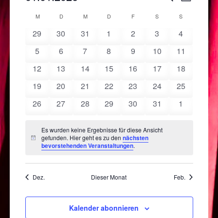
Ansich
Suche
Datum
Kalender
M
MONTAG
D
DIENSTAG
M
MITTWOCH
D
DONNERSTAG
F
FREITAG
S
SAMSTAG
S
SONNTAG
Naviga
und
wählen.
von
0
0
0
0
0
0
0
29
30
31
1
2
3
4
Ansichten
Veranstaltungen
Veranstaltungen
Veranstaltungen
Veranstaltungen
Veranstaltungen
Veranstaltungen
Veranstalt
Veranstaltungen
0
0
0
0
0
0
0
5
6
7
8
9
10
11
Navigatio
Veranstaltungen
Veranstaltungen
Veranstaltungen
Veranstaltungen
Veranstaltungen
Veranstaltungen
Veranstaltu
0
0
0
0
0
0
0
12
13
14
15
16
17
18
Veranstaltungen
Veranstaltungen
Veranstaltungen
Veranstaltungen
Veranstaltungen
Veranstaltungen
Veranstaltu
0
0
0
0
0
0
0
19
20
21
22
23
24
25
Veranstaltungen
Veranstaltungen
Veranstaltungen
Veranstaltungen
Veranstaltungen
Veranstaltungen
Veranstaltu
0
0
0
0
0
0
0
26
27
28
29
30
31
1
Veranstaltungen
Veranstaltungen
Veranstaltungen
Veranstaltungen
Veranstaltungen
Veranstaltungen
Veranstalt
Es wurden keine Ergebnisse für diese Ansicht
gefunden. Hier geht es zu den
nächsten
Hinweis
bevorstehenden Veranstaltungen
.
Dez.
Dieser Monat
Feb.
Kalender abonnieren