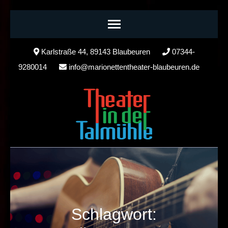
Skip
Karlstraße 44, 89143 Blaubeuren
07344-
to
9280014
info@marionettentheater-blaubeuren.de
content
(Press
Enter)
Schlagwort: