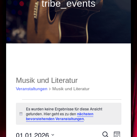
tribe_events
Musik und Literatur
Veranstaltungen
Musik und Literatur
Veranstaltungen
Es wurden keine Ergebnisse für diese Ansicht
gefunden. Hier geht es zu den
nächsten
Hinweis
bevorstehenden Veranstaltungen
.
01.01.2026
Veranstal
Verans
Suche
Monat