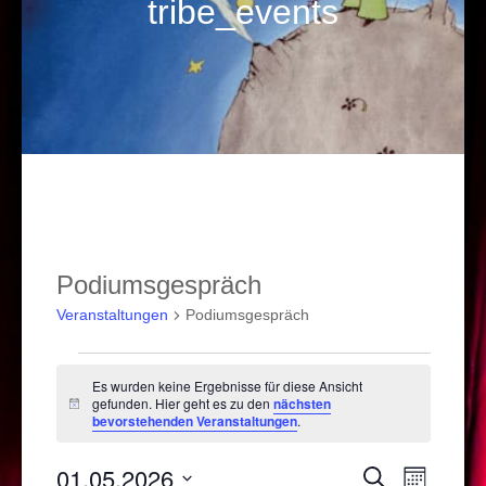
tribe_events
Podiumsgespräch
Veranstaltungen
Podiumsgespräch
Veranstaltungen
Es wurden keine Ergebnisse für diese Ansicht
gefunden. Hier geht es zu den
nächsten
Hinweis
bevorstehenden Veranstaltungen
.
01.05.2026
Veranstal
Verans
Suche
Monat