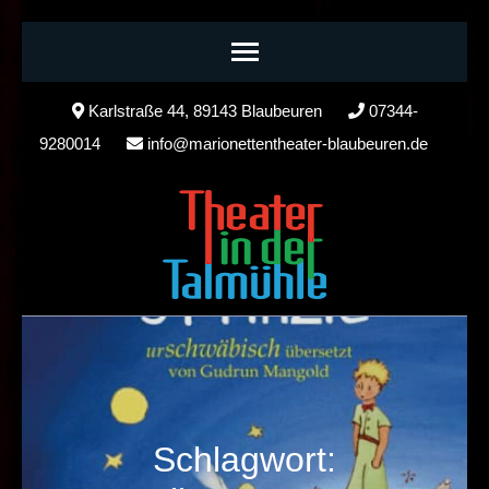
Skip
Karlstraße 44, 89143 Blaubeuren
07344-
to
9280014
info@marionettentheater-blaubeuren.de
content
(Press
Enter)
Schlagwort: