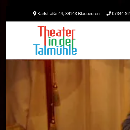
Skip
Karlstraße 44, 89143 Blaubeuren
07344-92
to
content
(Press
Enter)