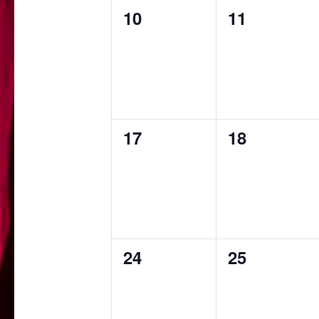
0
0
10
11
Veranstaltungen,
Veranstalt
0
0
17
18
Veranstaltungen,
Veranstalt
0
0
24
25
Veranstaltungen,
Veranstalt