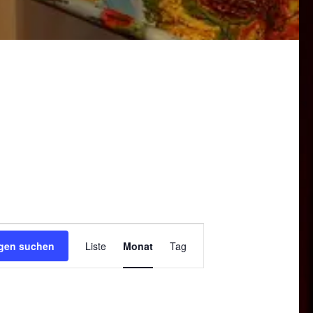
Veranstaltung
ngen suchen
Liste
Monat
Tag
Ansichten-
Navigation