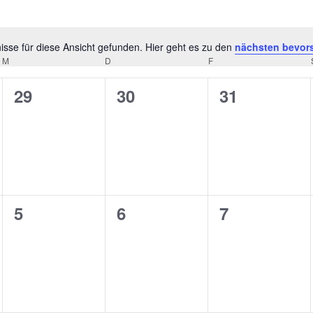
sse für diese Ansicht gefunden. Hier geht es zu den
nächsten bevor
Hinweis
M
MITTWOCH
D
DONNERSTAG
F
FREITAG
0
0
0
29
30
31
ungen,
Veranstaltungen,
Veranstaltungen,
Veranstaltu
0
0
0
5
6
7
ungen,
Veranstaltungen,
Veranstaltungen,
Veranstaltu