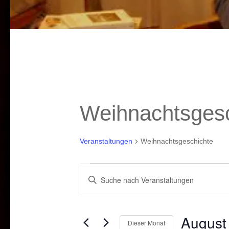
Weihnachtsgesc
Veranstaltungen
Weihnachtsgeschichte
Veranstaltungen
Veranstaltungen
Bitte
Suche
Schlüsselwort
und
eingeben.
August
Dieser Monat
Suche