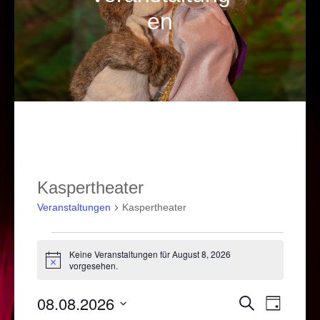
en
Kaspertheater
Veranstaltungen
Kaspertheater
Veranstaltungen
Keine Veranstaltungen für August 8, 2026
für
Hinweis
vorgesehen.
August
08.08.2026
Veranstal
Verans
Suche
8,
Tag