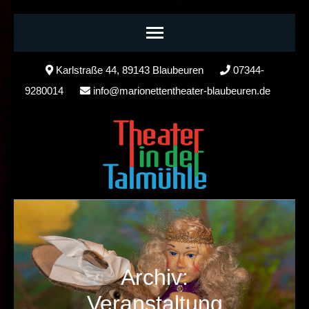
Skip
Karlstraße 44, 89143 Blaubeuren
07344-
to
9280014
info@marionettentheater-blaubeuren.de
content
(Press
Enter)
Archiv:
Veranstaltung