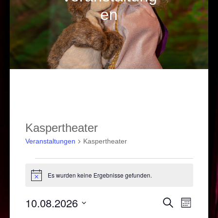
en
Kaspertheater
Veranstaltungen
Kaspertheater
Veranstaltungen
Es wurden keine Ergebnisse gefunden.
Hinweis
10.08.2026
Veranstal
Verans
Suche
Monat
Ansich
Suche
Datum