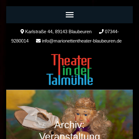
Skip
Karlstraße 44, 89143 Blaubeuren
07344-
to
9280014
info@marionettentheater-blaubeuren.de
content
(Press
Enter)
Archiv:
Veranstaltung