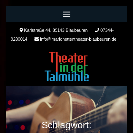
Skip
Karlstraße 44, 89143 Blaubeuren
07344-
to
9280014
info@marionettentheater-blaubeuren.de
content
(Press
Enter)
Schlagwort: